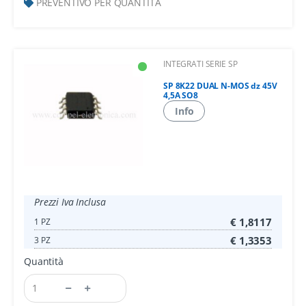
PREVENTIVO PER QUANTITÀ
INTEGRATI SERIE SP
SP 8K22 DUAL N-MOS dz 45V
4,5A SO8
Info
Prezzi Iva Inclusa
€ 1,8117
1 PZ
€ 1,3353
3 PZ
Quantità