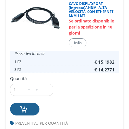
CAVO DISPLAYPORT
(ingresso)A HDMI ALTA
VELOCITA' CON ETHERNET
M/M 1 MT
Se ordinato disponibile
per la spedizione in 10
giorni
Info
Prezzi Iva Inclusa
€ 15,1982
1 PZ
€ 14,2771
3 PZ
Quantità
PREVENTIVO PER QUANTITÀ