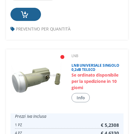
PREVENTIVO PER QUANTITÀ
LNB
LNB UNIVERSALE SINGOLO
0,2dB TELECO
Se ordinato disponibile
per la spedizione in 10
giorni
Info
Prezzi Iva Inclusa
€ 5,2308
1 PZ
€ 4,6330
4 PZ