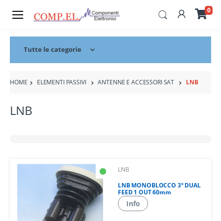
0
Tutte le categorie
HOME
ELEMENTI PASSIVI
ANTENNE E ACCESSORI SAT
LNB
LNB
LNB
LNB MONOBLOCCO 3° DUAL
FEED 1 OUT 60mm
Info