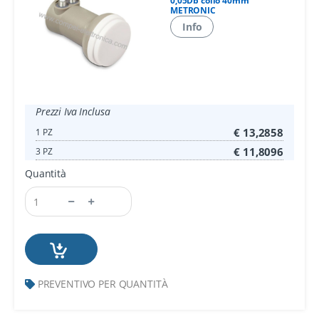
0,05Db collo 40mm
METRONIC
Info
Prezzi Iva Inclusa
€ 13,2858
1 PZ
€ 11,8096
3 PZ
Quantità
PREVENTIVO PER QUANTITÀ